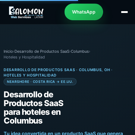
WhatsApp
Inicio
›
Desarrollo de Productos SaaS
›
Columbus
›
Hoteles y Hospitalidad
DESARROLLO DE PRODUCTOS SAAS · COLUMBUS, OH ·
HOTELES Y HOSPITALIDAD
NEARSHORE · COSTA RICA → EE.UU.
Desarrollo de
Productos SaaS
para hoteles en
Columbus
Tu idea convertida en un producto SaaS que genera