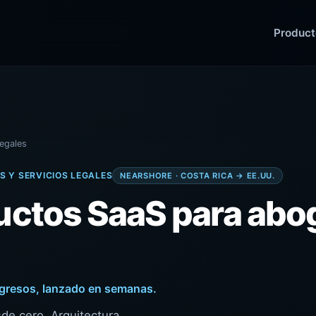
Product
Legales
S Y SERVICIOS LEGALES
NEARSHORE · COSTA RICA → EE.UU.
ductos SaaS para abo
ngresos, lanzado en semanas.
e cero. Arquitectura