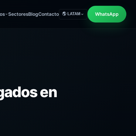
os
Sectores
Blog
Contacto
WhatsApp
🌎 LATAM
gados en