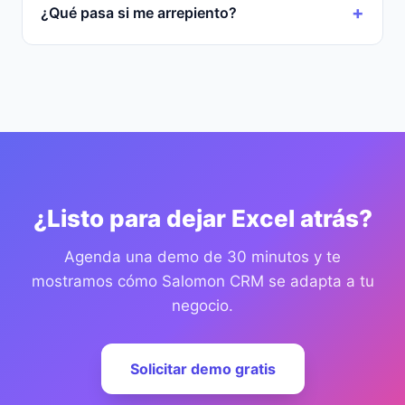
¿Qué pasa si me arrepiento?
¿Listo para dejar Excel atrás?
Agenda una demo de 30 minutos y te
mostramos cómo Salomon CRM se adapta a tu
negocio.
Solicitar demo gratis