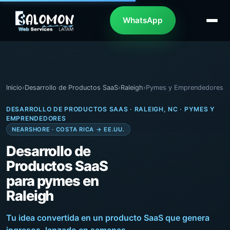
WhatsApp
Inicio
›
Desarrollo de Productos SaaS
›
Raleigh
›
Pymes y Emprendedores
DESARROLLO DE PRODUCTOS SAAS · RALEIGH, NC · PYMES Y
EMPRENDEDORES
NEARSHORE · COSTA RICA → EE.UU.
Desarrollo de
Productos SaaS
para pymes en
Raleigh
Tu idea convertida en un producto SaaS que genera
ingresos, lanzado en semanas.