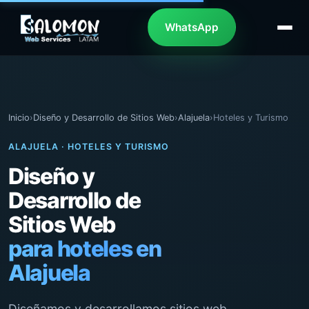
WhatsApp
Inicio
›
Diseño y Desarrollo de Sitios Web
›
Alajuela
›
Hoteles y Turismo
ALAJUELA · HOTELES Y TURISMO
Diseño y
Desarrollo de
Sitios Web
para hoteles en
Alajuela
Diseñamos y desarrollamos sitios web