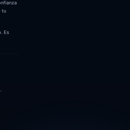
onfianza
 tu
. Es
.