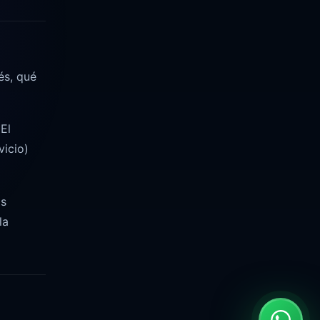
és, qué
 El
vicio)
as
la