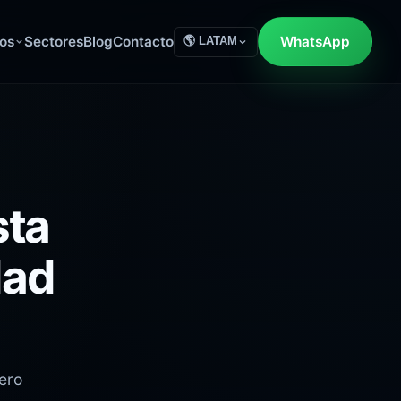
os
Sectores
Blog
Contacto
WhatsApp
🌎 LATAM
sta
dad
pero