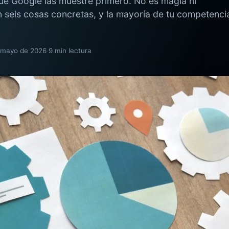
e Google las muestre primero. No es magia ni
 seis cosas concretas, y la mayoría de tu competenci
mayo de 2026
·
9 min lectura