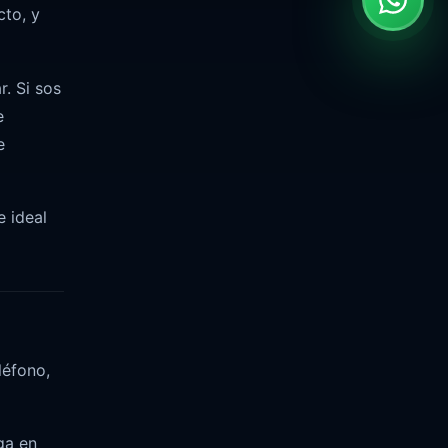
cto, y
. Si sos
e
e
e ideal
léfono,
ga en