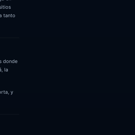
itios
a tanto
es donde
, la
rta, y