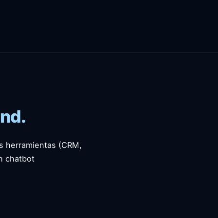
and.
us herramientas (CRM,
n chatbot