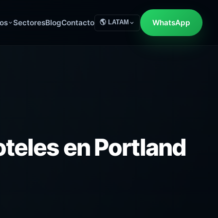
os
Sectores
Blog
Contacto
WhatsApp
🌎 LATAM
teles en Portland