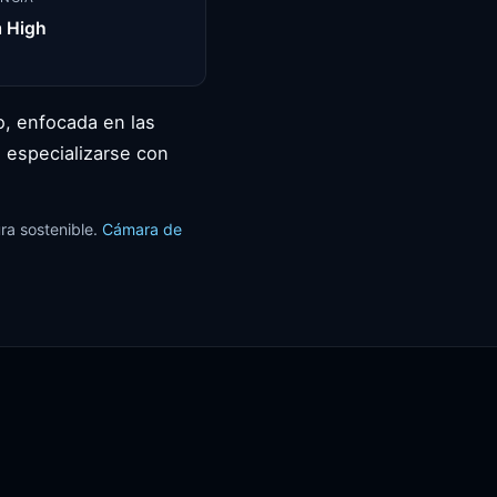
 High
o, enfocada en las
 o especializarse con
ra sostenible.
Cámara de