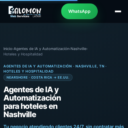
WhatsApp
Inicio
›
Agentes de IA y Automatización
›
Nashville
›
Hoteles y Hospitalidad
AGENTES DE IA Y AUTOMATIZACIÓN · NASHVILLE, TN ·
HOTELES Y HOSPITALIDAD
NEARSHORE · COSTA RICA → EE.UU.
Agentes de IA y
Automatización
para hoteles en
Nashville
Tu negocio atendiendo clientes 24/7, sin contratar más