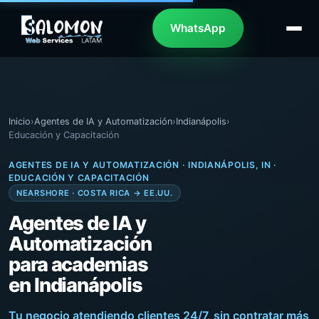
WhatsApp
Inicio
›
Agentes de IA y Automatización
›
Indianápolis
›
Educación y Capacitación
AGENTES DE IA Y AUTOMATIZACIÓN · INDIANÁPOLIS, IN ·
EDUCACIÓN Y CAPACITACIÓN
NEARSHORE · COSTA RICA → EE.UU.
Agentes de IA y
Automatización
para academias
en Indianápolis
Tu negocio atendiendo clientes 24/7, sin contratar más