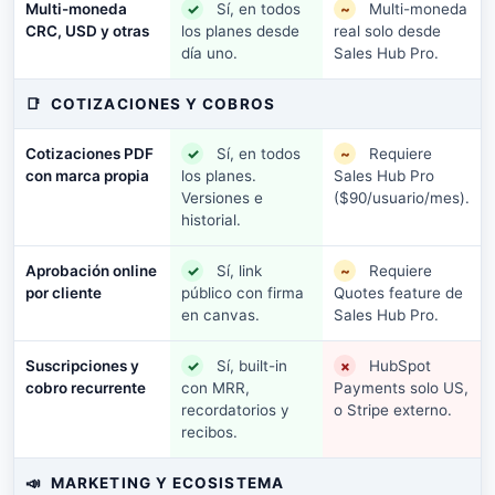
Multi-moneda
✓
Sí, en todos
~
Multi-moneda
CRC, USD y otras
los planes desde
real solo desde
día uno.
Sales Hub Pro.
📑
COTIZACIONES Y COBROS
Cotizaciones PDF
✓
Sí, en todos
~
Requiere
con marca propia
los planes.
Sales Hub Pro
Versiones e
($90/usuario/mes).
historial.
Aprobación online
✓
Sí, link
~
Requiere
por cliente
público con firma
Quotes feature de
en canvas.
Sales Hub Pro.
Suscripciones y
✓
Sí, built-in
×
HubSpot
cobro recurrente
con MRR,
Payments solo US,
recordatorios y
o Stripe externo.
recibos.
📣
MARKETING Y ECOSISTEMA