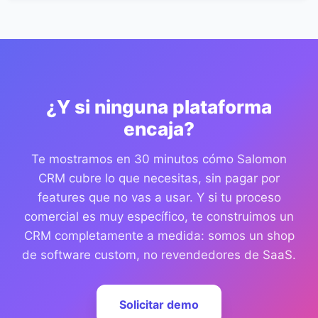
¿Y si ninguna plataforma
encaja?
Te mostramos en 30 minutos cómo Salomon
CRM cubre lo que necesitas, sin pagar por
features que no vas a usar. Y si tu proceso
comercial es muy específico, te construimos un
CRM completamente a medida: somos un shop
de software custom, no revendedores de SaaS.
Solicitar demo