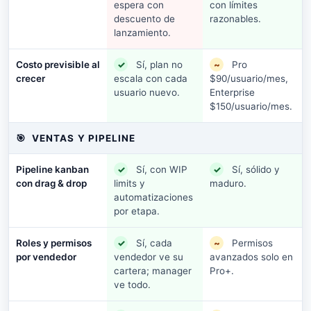
espera con
con límites
descuento de
razonables.
lanzamiento.
Costo previsible al
✓
Sí, plan no
~
Pro
crecer
escala con cada
$90/usuario/mes,
usuario nuevo.
Enterprise
$150/usuario/mes.
🎯
VENTAS Y PIPELINE
Pipeline kanban
✓
Sí, con WIP
✓
Sí, sólido y
con drag & drop
limits y
maduro.
automatizaciones
por etapa.
Roles y permisos
✓
Sí, cada
~
Permisos
por vendedor
vendedor ve su
avanzados solo en
cartera; manager
Pro+.
ve todo.