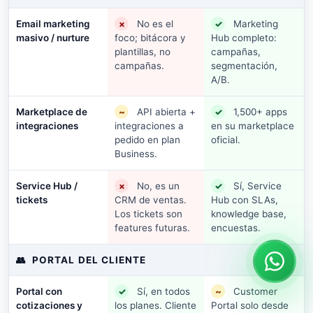
Email marketing
×
No es el
✓
Marketing
masivo / nurture
foco; bitácora y
Hub completo:
plantillas, no
campañas,
campañas.
segmentación,
A/B.
Marketplace de
~
API abierta +
✓
1,500+ apps
integraciones
integraciones a
en su marketplace
pedido en plan
oficial.
Business.
Service Hub /
×
No, es un
✓
Sí, Service
tickets
CRM de ventas.
Hub con SLAs,
Los tickets son
knowledge base,
features futuras.
encuestas.
👥
PORTAL DEL CLIENTE
Portal con
✓
Sí, en todos
~
Customer
cotizaciones y
los planes. Cliente
Portal solo desde