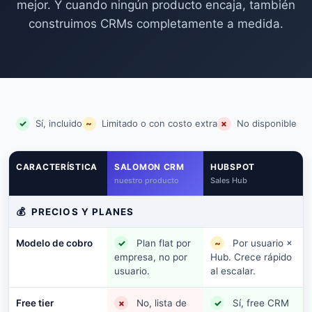
mejor. Y cuando ningún producto encaja, también
construimos CRMs completamente a medida.
✓
Sí, incluido
~
Limitado o con costo extra
×
No disponible
CARACTERÍSTICA
SALOMON CRM
HUBSPOT
nuestro producto
Sales Hub
💰
PRECIOS Y PLANES
Modelo de cobro
✓
Plan flat por
~
Por usuario ×
empresa, no por
Hub. Crece rápido
usuario.
al escalar.
Free tier
×
No, lista de
✓
Sí, free CRM