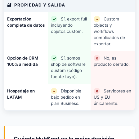
🔐
PROPIEDAD Y SALIDA
Exportación
✓
Sí, export full
~
Custom
completa de datos
incluyendo
objects y
objetos custom.
workflows
complicados de
exportar.
Opción de CRM
✓
Sí, somos
×
No, es
100% a medida
shop de software
producto cerrado.
custom (código
fuente tuyo).
Hospedaje en
~
Disponible
×
Servidores en
LATAM
bajo pedido en
US y EU
plan Business.
únicamente.
Cuándo HubSpot es la mejor decisión