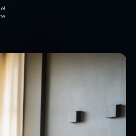
 el
 te