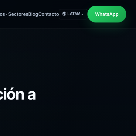
os
Sectores
Blog
Contacto
WhatsApp
🌎 LATAM
ión a