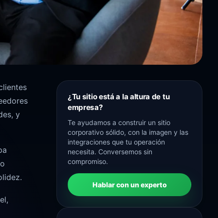
clientes
¿Tu sitio está a la altura de tu
veedores
empresa?
des, y
Te ayudamos a construir un sitio
corporativo sólido, con la imagen y las
integraciones que tu operación
pa
necesita. Conversemos sin
compromiso.
io
lidez.
Hablar con un experto
el,