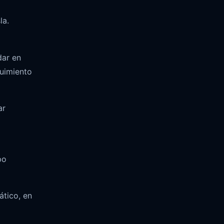
la.
dar en
guimiento
ar
po
ático, en