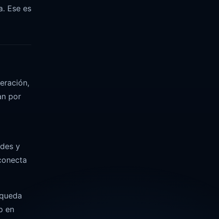
a. Ese es
eración,
an por
edes y
 conecta
queda
b en