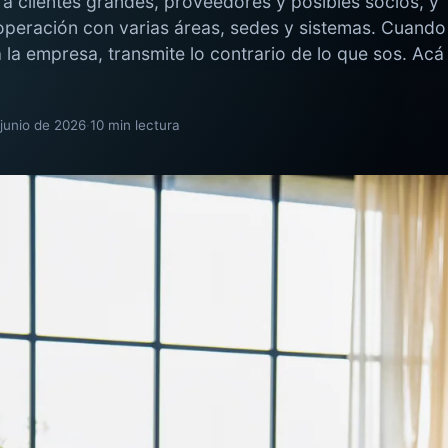
 a clientes grandes, proveedores y posibles socios, y
 operación con varias áreas, sedes y sistemas. Cuando
 la empresa, transmite lo contrario de lo que sos. Acá
junio de 2026
·
10 min lectura