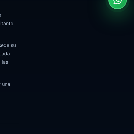
s
itante
sede su
 cada
 las
r una