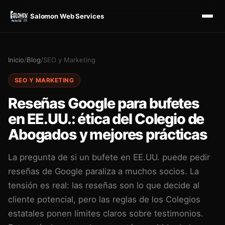
Salomon Web Services
Inicio
/
Blog
/
SEO y Marketing
SEO Y MARKETING
Reseñas Google para bufetes
en EE.UU.: ética del Colegio de
Abogados y mejores prácticas
La pregunta de si un bufete en EE.UU. puede pedir
reseñas de Google paraliza a muchos socios. La
tensión es real: las reseñas son lo que decide al
cliente potencial, pero las reglas de los Colegios
estatales ponen límites claros sobre testimonios.